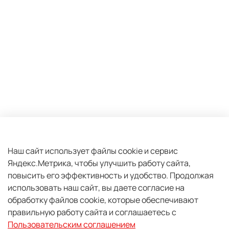
Оферта и политика конфиденциальности
Пользовательское соглашение
Наш сайт использует файлы cookie и сервис
Яндекс.Метрика, чтобы улучшить работу сайта,
Условия обмена и возврата
повысить его эффективность и удобство.
Продолжая
Плати частями
использовать наш сайт, вы даете согласие на
Обратная связь
обработку файлов cookie, которые обеспечивают
правильную работу сайта и соглашаетесь с
2026 - Центр экспедиционной подготовки "PRO TANK"
Пользовательским соглашением