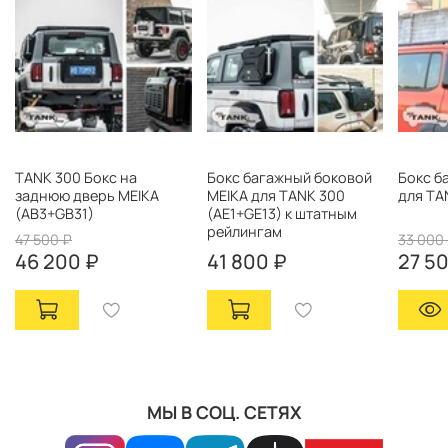
TANK 300 Бокс на
Бокс багажный боковой
Бокс б
заднюю дверь MEIKA
MEIKA для TANK 300
для TA
(AB3+GB31)
(AE1+GE13) к штатным
рейлингам
47 500 ₽
33 000
46 200 ₽
41 800 ₽
27 5
МЫ В СОЦ. СЕТЯХ