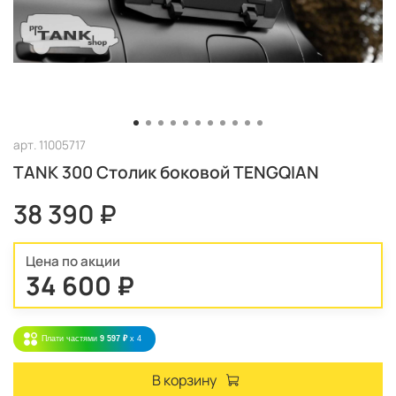
арт.
11005717
TANK 300 Столик боковой TENGQIAN
38 390 ₽
Цена по акции
34 600 ₽
Плати частями
9 597 ₽
x 4
В корзину