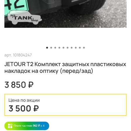
арт.
101804247
JETOUR T2 Комплект защитных пластиковых
накладок на оптику (перед/зад)
3 850 ₽
Цена по акции
3 500 ₽
Плати частями
962 ₽
x 4