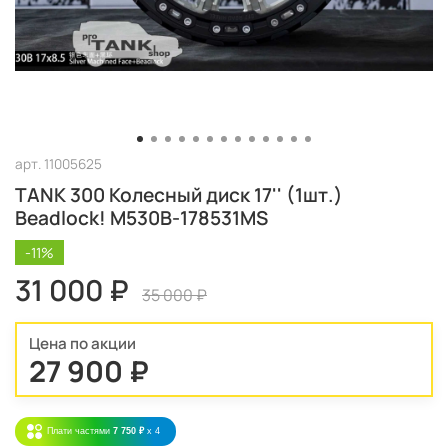
арт.
11005625
TANK 300 Колесный диск 17'' (1шт.)
Beadlock! M530B-178531MS
-11%
31 000 ₽
35 000 ₽
Цена по акции
27 900 ₽
Плати частями
7 750 ₽
x 4