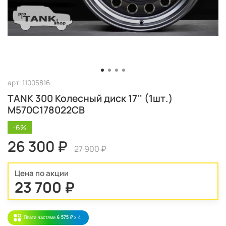
арт.
11005816
TANK 300 Колесный диск 17'' (1шт.)
M570C178022CB
-6%
26 300 ₽
27 900 ₽
Цена по акции
23 700 ₽
Плати частями
6 575 ₽
x 4