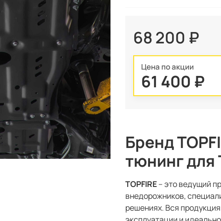
68 200 ₽
Цена по акции
61 400 ₽
Бренд TOPF
тюнинг для
TOPFIRE
– это ведущий п
внедорожников, специал
решениях. Вся продукция
эксплуатации и идеально