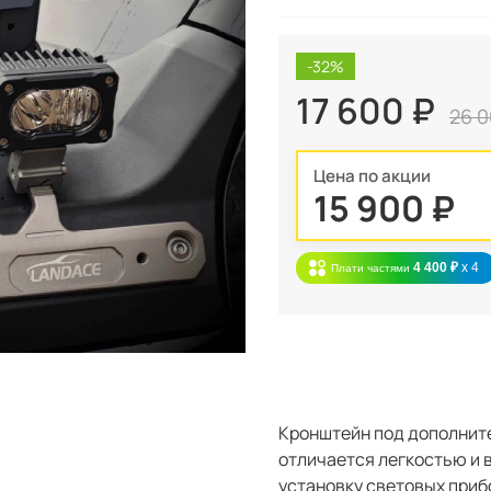
-32%
17 600 ₽
26 0
Цена по акции
15 900 ₽
4 400 ₽
x 4
Плати частями
Кронштейн под дополнит
отличается легкостью и 
установку световых приб