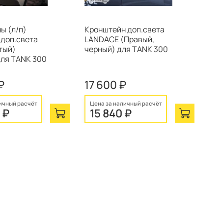
ы (л/п)
Кронштейн доп.света
Кр
 доп.света
LANDACE (Правый,
на
тый)
черный) для TANK 300
30
ля TANK 300
₽
17 600 ₽
3 
ичный расчёт
Цена за наличный расчёт
Ц
 ₽
15 840 ₽
2