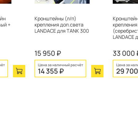
ейн
Кронштейны (л/п)
Кронштейн
вый +
крепления доп.света
крепления
LANDACE для TANK 300
(серебрис
LANDACE д
15 950 ₽
33 000 
чёт
Цена за наличный расчёт
Цена за нал
14 355 ₽
29 700