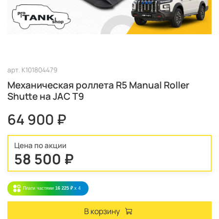
арт.
K101804479
Механическая роллета R5 Manual Roller
Shutte на JAC T9
64 900 ₽
Цена по акции
58 500 ₽
Плати частями
16 225 ₽
x 4
В корзину