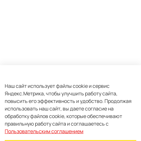
Оферта и политика конфиденциальности
Пользовательское соглашение
Наш сайт использует файлы cookie и сервис
Яндекс.Метрика, чтобы улучшить работу сайта,
Условия обмена и возврата
повысить его эффективность и удобство.
Продолжая
Плати частями
использовать наш сайт, вы даете согласие на
Обратная связь
обработку файлов cookie, которые обеспечивают
правильную работу сайта и соглашаетесь с
2026 - Центр экспедиционной подготовки "PRO TANK"
Пользовательским соглашением