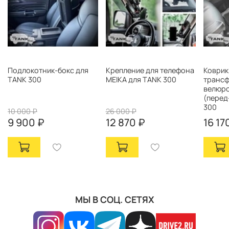
Подлокотник-бокс для
Крепление для телефона
Коври
TANK 300
MEIKA для TANK 300
транс
велюр
(перед
300
10 000 ₽
26 000 ₽
9 900 ₽
12 870 ₽
16 17
МЫ В СОЦ. СЕТЯХ