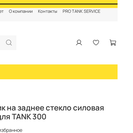
ет
О компании
Контакты
PRO TANK SERVICE
к на заднее стекло силовая
для TANK 300
избранное