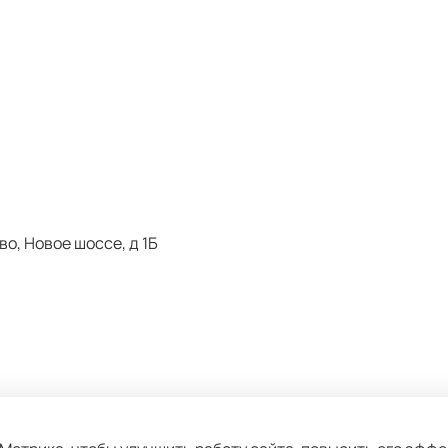
о, Новое шоссе, д 1Б
ьзовательское соглашение
Условия обмена и возвра