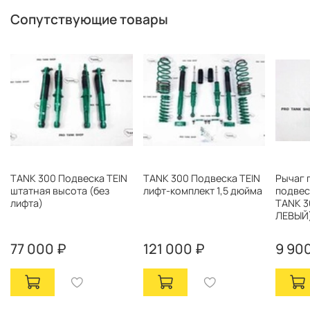
Сопутствующие товары
TANK 300 Подвеска TEIN
TANK 300 Подвеска TEIN
Рычаг 
штатная высота (без
лифт-комплект 1,5 дюйма
подвес
лифта)
TANK 3
ЛЕВЫЙ
77 000 ₽
121 000 ₽
9 90