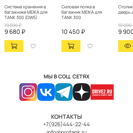
Система хранения в
Силовая полка в
Столик
багажнике MEIKA для
багажник MEIKA для
дверь 
TANK 300 (GW5)
TANK 300
19 000 ₽
19 000
9 680 ₽
10 450 ₽
9 90
МЫ В СОЦ. СЕТЯХ
КОНТАКТЫ
+7(926)444-22-44
info@protank.ru