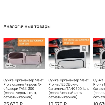
Аналогичные товары
Сумка-органайзер Malex
Сумка-органайзер Malex
Сумка-
Pro в оконный проем 5-
Pro на ЛЕВОЕ окно
Pro на
ой двери TANK 300
багажника TANK 300 1шт.
багажн
(серая, черный кант,
(серая/черный кант/
(серая
сетчатый карман)
сетчатый карман)
сетчат
25 630 ₽
10 670 ₽
10 67