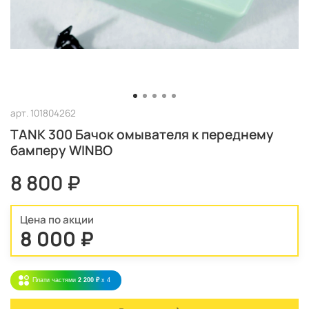
арт.
101804262
TANK 300 Бачок омывателя к переднему
бамперу WINBO
8 800 ₽
Цена по акции
8 000 ₽
Плати частями
2 200 ₽
x 4