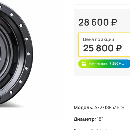
28 600 ₽
Цена по акции
25 800 ₽
7 150 ₽
x 4
Плати частями
Модель:
A727188531CB
Диаметр:
18''