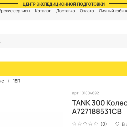
ЦЕНТР ЭКСПЕДИЦИОННОЙ ПОДГОТОВКИ
ёрские сервисы
Каталог
Доставка
Оплата
Личный кабин
ые
18R
арт.
101804692
TANK 300 Колесн
A727188531CB
(0)
В 