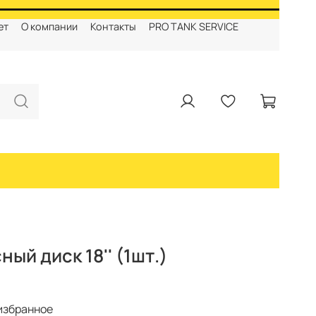
ет
О компании
Контакты
PRO TANK SERVICE
ый диск 18'' (1шт.)
избранное