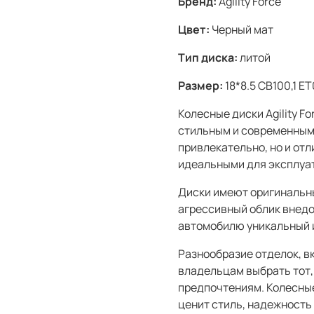
Бренд:
Agility Force
Цвет:
Черный мат
Тип диска:
литой
Размер:
18*8.5 CB100,1 E
Колесные диски Agility F
стильным и современным 
привлекательно, но и от
идеальными для эксплуат
Диски имеют оригинальны
агрессивный облик внедо
автомобилю уникальный 
Разнообразие отделок, в
владельцам выбрать тот,
предпочтениям. Колесные 
ценит стиль, надежность