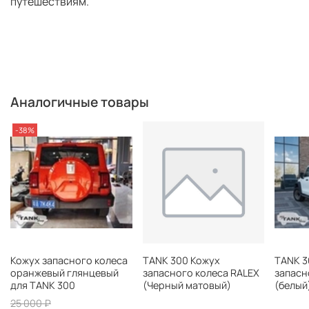
путешествиям.
Аналогичные товары
-38%
Кожух запасного колеса
TANK 300 Кожух
TANK 3
оранжевый глянцевый
запасного колеса RALEX
запасн
для TANK 300
(Черный матовый)
(белый)
25 000 ₽