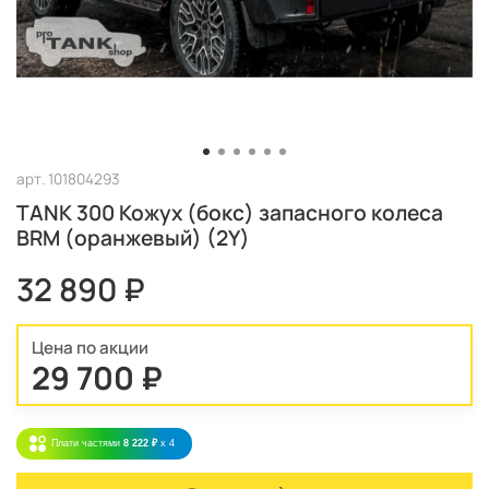
арт.
101804293
TANK 300 Кожух (бокс) запасного колеса
BRM (оранжевый) (2Y)
32 890 ₽
Цена по акции
29 700 ₽
Плати частями
8 222 ₽
x 4