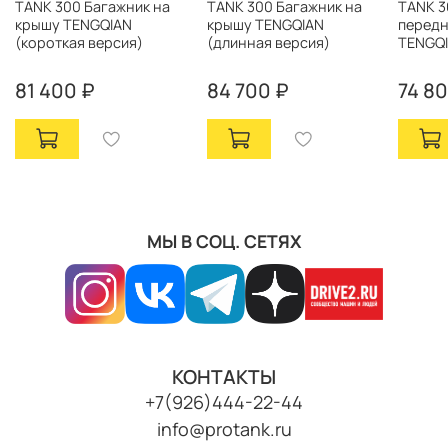
TANK 300 Багажник на
TANK 300 Багажник на
TANK 3
крышу TENGQIAN
крышу TENGQIAN
передн
(короткая версия)
(длинная версия)
TENGQI
81 400 ₽
84 700 ₽
74 8
МЫ В СОЦ. СЕТЯХ
КОНТАКТЫ
+7(926)444-22-44
info@protank.ru