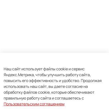
Оферта и политика конфиденциальности
Пользовательское соглашение
Наш сайт использует файлы cookie и сервис
Яндекс.Метрика, чтобы улучшить работу сайта,
Условия обмена и возврата
повысить его эффективность и удобство.
Продолжая
Плати частями
использовать наш сайт, вы даете согласие на
Обратная связь
обработку файлов cookie, которые обеспечивают
правильную работу сайта и соглашаетесь с
2026 - Центр экспедиционной подготовки "PRO TANK"
Пользовательским соглашением