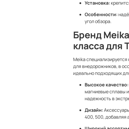
Установка:
крепится
Особенности:
надё
угол обзора.
Бренд Meika
класса для 
Meika специализируется 
для внедорожников, в ос
идеально подходящих для
Высокое качество:
магниевые сплавы и
надежность в экстр
Дизайн:
Аксессуары
400, 500, добавляя
Широкий ассортим