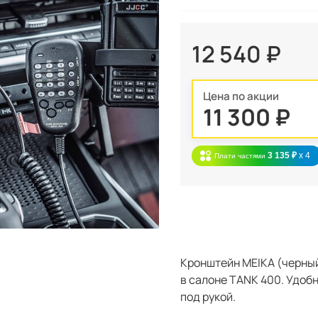
12 540 ₽
Цена по акции
11 300 ₽
3 135 ₽
x 4
Плати частями
Кронштейн MEIKA (черный
в салоне TANK 400. Удоб
под рукой.