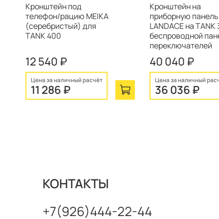
Кронштейн под
Кронштейн на
телефон/рацию MEIKA
приборную панель
(серебристый) для
LANDACE на TANK 
TANK 400
беспроводной па
переключателей
12 540 ₽
40 040 ₽
Цена за наличный расчёт
Цена за наличный рас
11 286 ₽
36 036 ₽
КОНТАКТЫ
+7(926)444-22-44