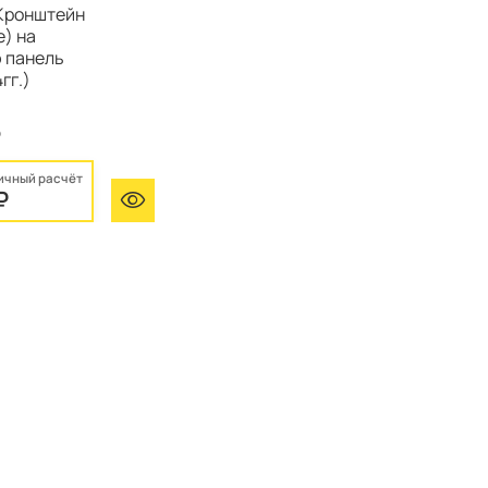
Кронштейн
е) на
 панель
гг.)
₽
ичный расчёт
₽