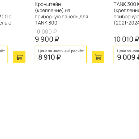
Кронштейн
TANK 300 
(крепление) на
(креплени
300 c
приборную панель для
приборную
нелью
TANK 300
(2021-2024
10 000 ₽
9 900 ₽
10 010 
чёт
Цена за наличный расчёт
Цена за нал
8 910 ₽
9 009 