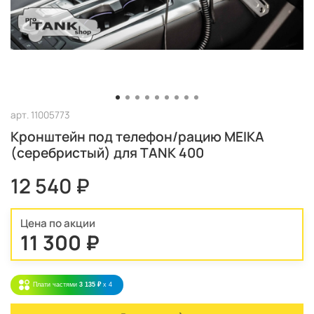
арт.
11005773
Кронштейн под телефон/рацию MEIKA
(серебристый) для TANK 400
12 540 ₽
Цена по акции
11 300 ₽
Плати частями
3 135 ₽
x 4