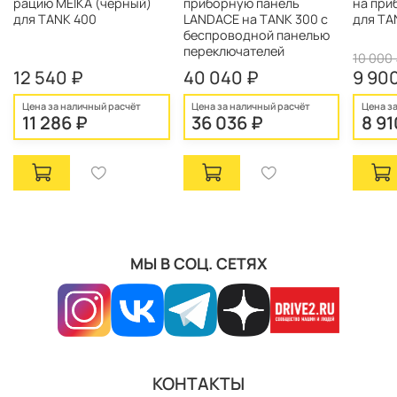
рацию MEIKA (черный)
приборную панель
на при
для TANK 400
LANDACE на TANK 300 c
для TA
беспроводной панелью
переключателей
10 000
12 540 ₽
40 040 ₽
9 90
Цена за наличный расчёт
Цена за наличный расчёт
Цена з
11 286 ₽
36 036 ₽
8 91
МЫ В СОЦ. СЕТЯХ
КОНТАКТЫ